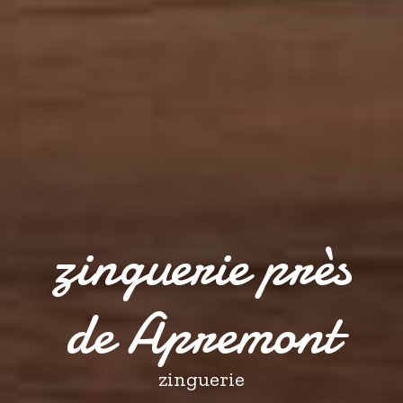
zinguerie près
de Apremont
zinguerie