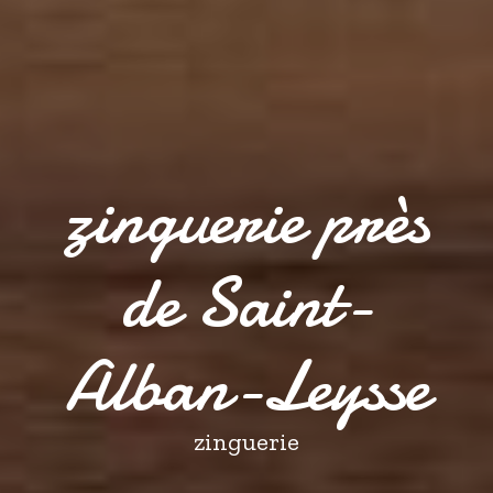
zinguerie près
de Saint-
Alban-Leysse
zinguerie