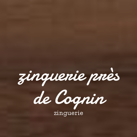
zinguerie près
de Cognin
zinguerie